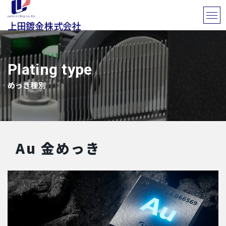
上田鍍金株式会社
Plating type
めっき種別
Au 金めっき